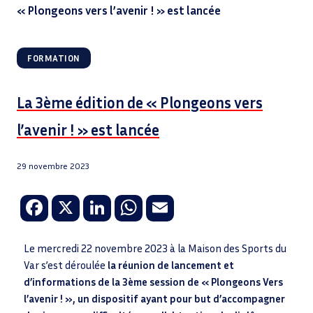
« Plongeons vers l’avenir ! » est lancée
FORMATION
La 3ème édition de « Plongeons vers
l’avenir ! » est lancée
29 novembre 2023
Fa
X
Li
W
E
ce
n
h
m
b
k
at
ail
Le mercredi 22 novembre 2023 à la Maison des Sports du
Var s’est déroulée
la réunion de lancement et
o
e
sA
d’informations de la 3ème session de « Plongeons Vers
o
dI
p
l’avenir ! », un dispositif ayant pour but d’accompagner