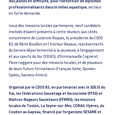
k
n
p
des jeunes en difficulté, pour l’obtention de diplômes
professionnalisants dans le milieu aquatique
, secteur
en forte demande.
Issus des missions locales partenaires, neuf candidats
motivés étaient présents à cette réunion, aux côtés
notamment de Lucienne Roques, la présidente du CDOS
83, de Rémi Bouillon et Christian Repaux, représentants
du Service départemental à la jeunesse, à l’engagement
et aux sports du Var (SDJES), d’Emmanuelle Cogné et
Flore Leggeini pour des missions locales, et de plusieurs
de leurs futurs formateurs (François Gehe, Damien
Spiess, Sauveur Amico).
Organisé par le CDOS 83, en partenariat avec le SDEJS du
Var, les fédérations Sauvetage et Secourisme (FFSS) et
Maîtres-Nageurs Sauveteurs (FFMNS), les missions
locales de Toulon, La Seyne-sur-Mer, CORAIL Hyères, du
Coudon au Gapeau, financé par️ l’organisme SESAME et