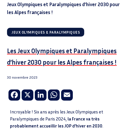
Jeux Olympiques et Paralympiques d’hiver 2030 pour
les Alpes françaises !
JEUX OLYMPIQUES & PARALYMPIQUES
Les Jeux Olympiques et Paralympiques
d’hiver 2030 pour les Alpes françaises !
30 novembre 2023
Fa
X
Li
W
E
ce
n
h
m
b
k
at
ail
Incroyable ! Six ans après les Jeux Olympiques et
Paralympiques de Paris 2024,
la France va très
o
e
sA
probablement accueillir les JOP d’hiver en 2030
.