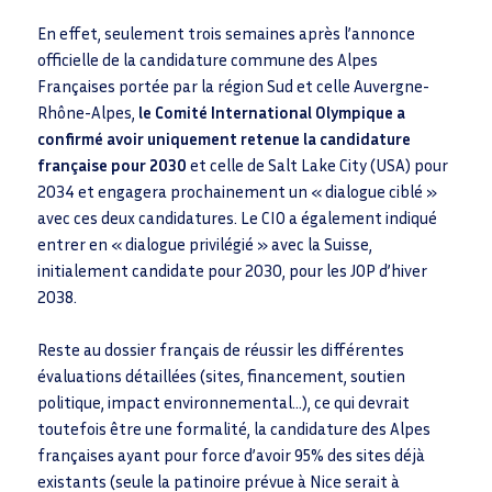
o
dI
p
k
n
p
En effet, seulement trois semaines après l’annonce
officielle de la candidature commune des Alpes
Françaises portée par la région Sud et celle Auvergne-
Rhône-Alpes,
le Comité International Olympique a
confirmé avoir uniquement retenue la candidature
française pour 2030
et celle de Salt Lake City (USA) pour
2034 et engagera prochainement un « dialogue ciblé »
avec ces deux candidatures. Le CIO a également indiqué
entrer en « dialogue privilégié » avec la Suisse,
initialement candidate pour 2030, pour les JOP d’hiver
2038.
Reste au dossier français de réussir les différentes
évaluations détaillées (sites, financement, soutien
politique, impact environnemental…), ce qui devrait
toutefois être une formalité, la candidature des Alpes
françaises ayant pour force d’avoir 95% des sites déjà
existants (seule la patinoire prévue à Nice serait à