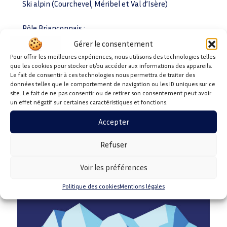
Ski alpin (Courchevel, Méribel et Val d’Isère)
Pôle Briançonnais
:
Snowboard et ski freestyle (Montgenèvre)
Gérer le consentement
Snow half-pipe et ski acrobatique (Serre-Chevalier)
Pour offrir les meilleures expériences, nous utilisons des technologies telles
que les cookies pour stocker et/ou accéder aux informations des appareils.
Le fait de consentir à ces technologies nous permettra de traiter des
Pôle Nice Côte d’Azur
:
données telles que le comportement de navigation ou les ID uniques sur ce
Snowboard et ski cross (Isola 2000)
site. Le fait de ne pas consentir ou de retirer son consentement peut avoir
Curling, hockey-sur-glace, short track et patinage
un effet négatif sur certaines caractéristiques et fonctions.
artistique (Nice)
Accepter
Refuser
Voir les préférences
Politique des cookies
Mentions légales