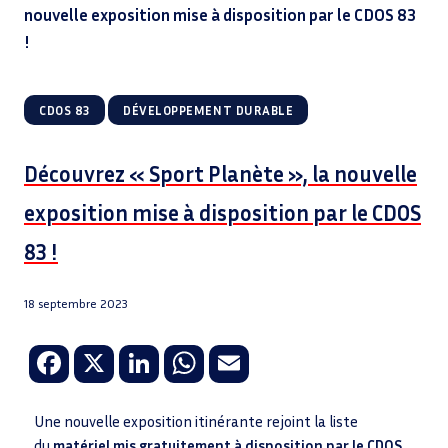
nouvelle exposition mise à disposition par le CDOS 83
!
|
CDOS 83
DÉVELOPPEMENT DURABLE
Découvrez « Sport Planète », la nouvelle
exposition mise à disposition par le CDOS
83 !
18 septembre 2023
Fa
X
Li
W
E
ce
n
h
m
b
k
at
ail
Une nouvelle exposition itinérante rejoint la liste
du
matériel mis gratuitement à disposition par le CDOS