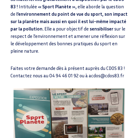
o
e
sA
83 !
Intitulée
« Sport Planète »,
elle aborde la question
o
dI
p
de
l’environnement du point de vue du sport, son impact
k
n
p
sur la planète mais aussi en quoi il est lui-même impacté
par la pollution.
Elle a pour objectif de
sensibiliser
sur le
respect de l’environnement et amener une réflexion sur
le développement des bonnes pratiques du sport en
pleine nature.
Faites votre demande dès à présent auprès du CDOS 83 !
Contactez nous au 04 94 46 01 92 ou à acdos@cdos83.fr