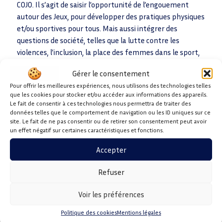
COJO. Il s’agit de saisir l’opportunité de l’engouement
autour des Jeux, pour développer des pratiques physiques
et/ou sportives pour tous. Mais aussi intégrer des
questions de société, telles que la lutte contre les
violences, l’inclusion, la place des femmes dans le sport,
le développement durable…Toutes orientations que nous
Gérer le consentement
avons déjà entamées et qu’il faut poursuivre.
Pour offrir les meilleures expériences, nous utilisons des technologies telles
que les cookies pour stocker et/ou accéder aux informations des appareils.
La présidente du CDOS a clôturé son discours ainsi :
Le fait de consentir à ces technologies nous permettra de traiter des
«
Faisons un rêve : que la trêve olympique soit respectée
données telles que le comportement de navigation ou les ID uniques sur ce
site. Le fait de ne pas consentir ou de retirer son consentement peut avoir
dans le monde pour amener quelques jours plus sereins à
un effet négatif sur certaines caractéristiques et fonctions.
tous les humains !
». Puis après l’écoute de l’hymne
olympique, elle a fait venir sur le devant de la scène pour
Accepter
des photos souvenir, les personnalités présentes ; puis
tous ceux qui sont à ses côtés pour faire fonctionner le
Refuser
CDOS, qu’ils soient bénévoles (membres du conseil
Voir les préférences
d’administration et référents de territoire) ou salariés.
Pour finir bien évidemment par des échanges autour des
Politique des cookies
Mentions légales
galettes et brioches des rois.