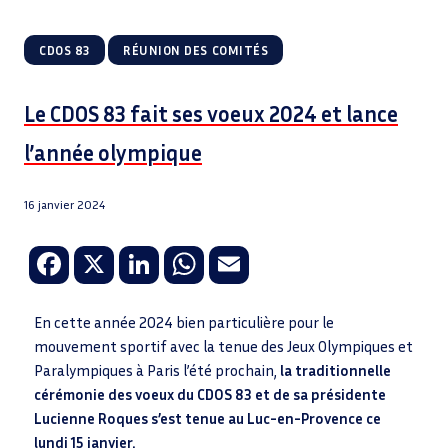
|
CDOS 83
RÉUNION DES COMITÉS
Le CDOS 83 fait ses voeux 2024 et lance
l’année olympique
16 janvier 2024
Fa
X
Li
W
E
ce
n
h
m
b
k
at
ail
En cette année 2024 bien particulière pour le
mouvement sportif avec la tenue des Jeux Olympiques et
o
e
sA
Paralympiques à Paris l’été prochain,
la traditionnelle
o
dI
p
cérémonie des voeux du CDOS 83 et de sa présidente
k
n
p
Lucienne Roques s’est tenue au Luc-en-Provence ce
lundi 15 janvier.