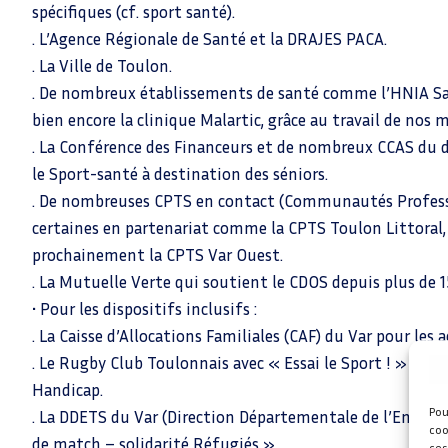
spécifiques (cf. sport santé).
. L’Agence Régionale de Santé et la DRAJES PACA.
. La Ville de Toulon.
. De nombreux établissements de santé comme l’HNIA Sa
bien encore la clinique Malartic, grâce au travail de nos 
. La Conférence des Financeurs et de nombreux CCAS du 
le Sport-santé à destination des séniors.
. De nombreuses CPTS en contact (Communautés Professio
certaines en partenariat comme la CPTS Toulon Littoral,
prochainement la CPTS Var Ouest.
. La Mutuelle Verte qui soutient le CDOS depuis plus de 15
• Pour les dispositifs inclusifs :
. La Caisse d’Allocations Familiales (CAF) du Var pour les
. Le Rugby Club Toulonnais avec « Essai le Sport ! » pour
Handicap.
Pou
. La DDETS du Var (Direction Départementale de l’Emploi, d
coo
de match – solidarité Réfugiés ».
ces