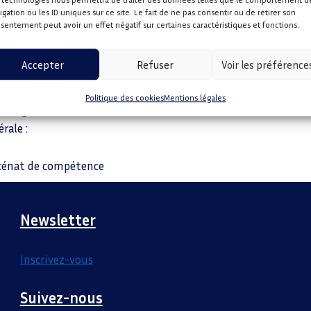
igation ou les ID uniques sur ce site. Le fait de ne pas consentir ou de retirer son
sentement peut avoir un effet négatif sur certaines caractéristiques et fonctions.
vetage et Secourisme (FFSS), les
Accepter
Refuser
Voir les préférence
ions de secourisme (PSC, PSE1 et
Politique des cookies
Mentions légales
Plongeons vers l’avenir ».
rale :
écénat de compétence
Newsletter
Inscrivez-vous
Suivez-nous