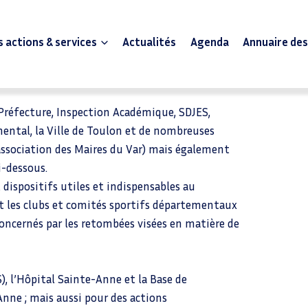
 actions & services
Actualités
Agenda
Annuaire de
t structurante du Conseil départemental du Var,
es au profit du mouvement sportif varois et qui
(Préfecture, Inspection Académique, SDJES,
emental, la Ville de Toulon et de nombreuses
sociation des Maires du Var) mais également
i-dessous.
dispositifs utiles et indispensables au
les clubs et comités sportifs départementaux
oncernés par les retombées visées en matière de
), l’Hôpital Sainte-Anne et la Base de
Anne ; mais aussi pour des actions