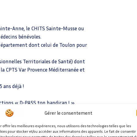
inte-Anne, le CHITS Sainte-Musse ou
médecins bénévoles.
département dont celui de Toulon pour
nnelles Territoriales de Santé) dont
 la CPTS Var Provence Méditerranée et
 ans déjà !
 actions « D-PASS ton handicap ! ».
 l’inclusion des Personnes en Situation de
Gérer le consentement
r offrir les meilleures expériences, nous utilisons des technologies telles que les
u Travail et des Solidarités) avec « Balle
kies pour stocker et/ou accéder aux informations des appareils. Le fait de consentir 
 technologies nous permettra de traiter des données telles que le comportement d