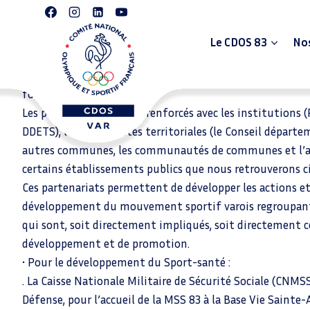
Les partenaires du CDOS 83
Le CDOS 83
Nos
Il est important de rappeler que sans l’aide financière e
le CDOS ne pourrait pas développer les actions et servic
font sa renommée.
Les partenariats se sont renforcés avec les institutions 
DDETS), les collectivités territoriales (le Conseil départ
autres communes, les communautés de communes et l’as
certains établissements publics que nous retrouverons c
Ces partenariats permettent de développer les actions et 
développement du mouvement sportif varois regroupant 
qui sont, soit directement impliqués, soit directement c
développement et de promotion.
• Pour le développement du Sport-santé :
. La Caisse Nationale Militaire de Sécurité Sociale (CNMSS
Défense, pour l’accueil de la MSS 83 à la Base Vie Sainte-