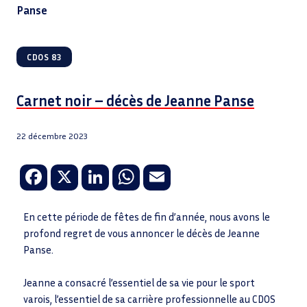
Panse
CDOS 83
Carnet noir – décès de Jeanne Panse
22 décembre 2023
Fa
X
Li
W
E
ce
n
h
m
b
k
at
ail
En cette période de fêtes de fin d’année, nous avons le
profond regret de vous annoncer le décès de Jeanne
o
e
sA
Panse.
o
dI
p
k
n
p
Jeanne a consacré l’essentiel de sa vie pour le sport
varois, l’essentiel de sa carrière professionnelle au CDOS