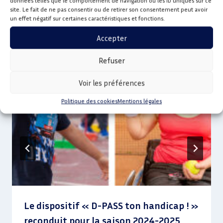
données telles que le comportement de navigation ou les ID uniques sur ce
site. Le fait de ne pas consentir ou de retirer son consentement peut avoir
Publications similaires
un effet négatif sur certaines caractéristiques et fonctions.
Accepter
Refuser
Voir les préférences
Politique des cookies
Mentions légales
Le dispositif « D-PASS ton handicap ! »
reconduit pour la saison 2024-2025