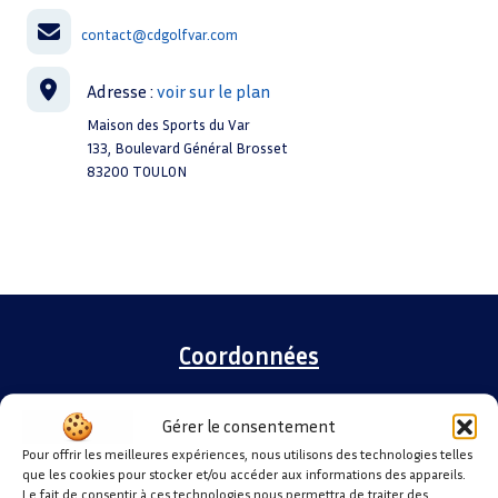
contact@cdgolfvar.com
Maison des Sports du Var
133, Boulevard Général Brosset
83200 TOULON
Coordonnées
Maison des Sports du Var
Gérer le consentement
133, Boulevard du Général Brosset
Pour offrir les meilleures expériences, nous utilisons des technologies telles
Immeuble Le Rond-Point
que les cookies pour stocker et/ou accéder aux informations des appareils.
83200 TOULON
Le fait de consentir à ces technologies nous permettra de traiter des