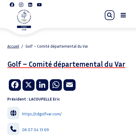
Aller
au
contenu
Accueil
/
Golf – Comité départemental du Var
Golf – Comité départemental du Var
Fa
X
Li
W
E
ce
n
h
m
Président : LACOUPELLE Eric
b
k
at
ail
o
e
sA
https://cdgolfvar.com/
o
dI
p
06 07 04 13 69
k
n
p