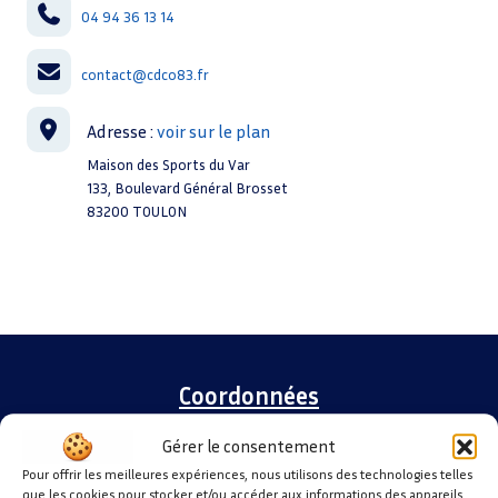
04 94 36 13 14
k
n
p
contact@cdco83.fr
Maison des Sports du Var
133, Boulevard Général Brosset
83200 TOULON
Coordonnées
Gérer le consentement
Maison des Sports du Var
Pour offrir les meilleures expériences, nous utilisons des technologies telles
133, Boulevard du Général Brosset
que les cookies pour stocker et/ou accéder aux informations des appareils.