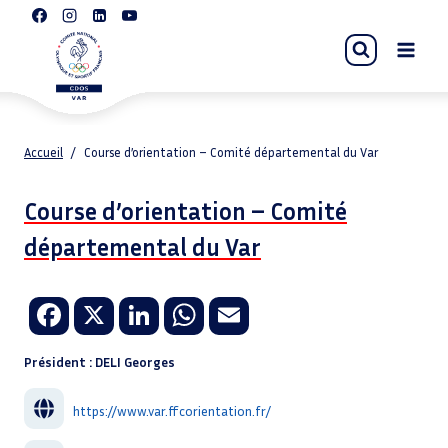
Aller
au
contenu
Accueil
/
Course d’orientation – Comité départemental du Var
Course d’orientation – Comité
départemental du Var
Fa
X
Li
W
E
ce
n
h
m
Président : DELI Georges
b
k
at
ail
o
e
sA
https://www.var.ffcorientation.fr/
o
dI
p