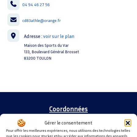
04 94 46 27 56
k
n
p
cd83athle@orange.fr
Maison des Sports du Var
133, Boulevard Général Brosset
83200 TOULON
Coordonnées
Gérer le consentement
Maison des Sports du Var
Pour offrir les meilleures expériences, nous utilisons des technologies telles
133, Boulevard du Général Brosset
que les cookies pour stocker et/ou accéder aux informations des appareils.