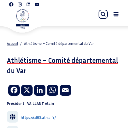
Aller
au
contenu
Accueil
/
Athlétisme – Comité départemental du Var
Athlétisme – Comité départemental
du Var
Fa
X
Li
W
E
ce
n
h
m
Président : VAILLANT Alain
b
k
at
ail
o
e
sA
https://cd83.athle.fr/
o
dI
p