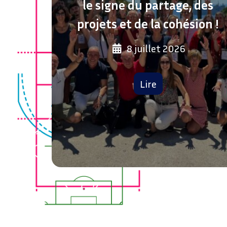
lant
le signe du partage, des
projets et de la cohésion !
8 juillet 2026
Le
Lire