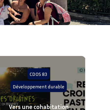
CDOS 83
CDOS 
Développement durable
Spor
l’incl
Vers une cohabitation