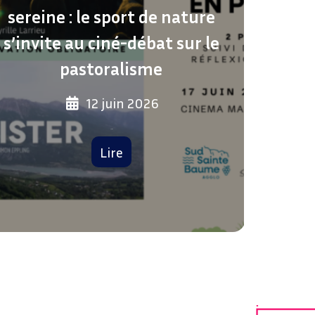
deven
sereine : le sport de nature
s’invite au ciné-débat sur le
pastoralisme​
12 juin 2026
Après
Lire