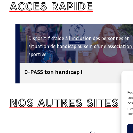
ACCES RAPIDE
Dispositif d’aide à l’inclusion des personnes en
situation de handicap au sein d’une association
sportive
D-PASS ton handicap !
Pou
NOS AUTRES SITES
coo
ces
nav
con