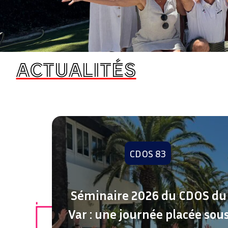
ACTUALITÉS
CDOS 83
 et
Séminaire 2026 du CDOS du
rt :
Var : une journée placée sou