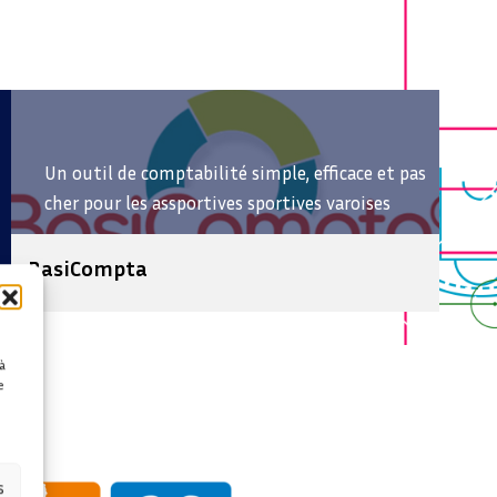
Un outil de comptabilité simple, efficace et pas
cher pour les assportives sportives varoises
BasiCompta
à
e
s